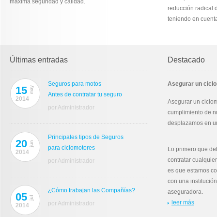
máxima seguridad y calidad.
reducción radical d
teniendo en cuent
Últimas entradas
Destacado
Seguros para motos
Asegurar un ciclo
15
may
Antes de contratar tu seguro
2014
Asegurar un ciclom
por Administrador
cumplimiento de nu
desplazamos en un 
Principales tipos de Seguros
20
jun
para ciclomotores
Lo primero que de
2014
contratar cualquie
por Administrador
es que estamos c
con una instituci
¿Cómo trabajan las Compañías?
aseguradora.
05
jul
leer más
por Administrador
2014