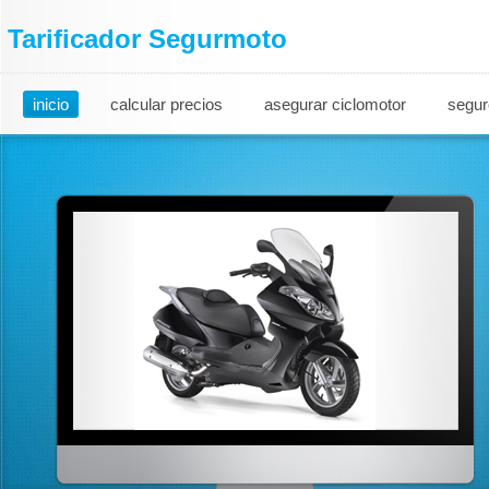
Tarificador Segurmoto
inicio
calcular precios
asegurar ciclomotor
segur